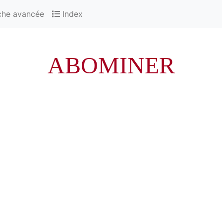
che avancée
Index
ABOMINER