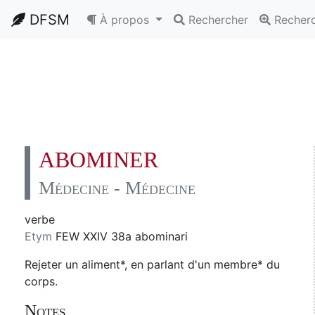
DFSM
À propos
Rechercher
Recher
ABOMINER
Médecine - Médecine
verbe
Etym
FEW XXIV 38a abominari
Rejeter un aliment*, en parlant d'un membre* du
corps.
Notes