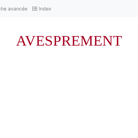
che avancée
Index
AVESPREMENT