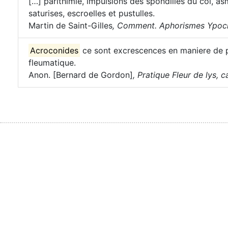
[…] parithimie, impulsions des spondilles du col, asm
saturises, escroelles et pustulles.
Martin de Saint-Gilles
,
Comment. Aphorismes Ypocra
Acroconides
ce sont excrescences en maniere de 
fleumatique.
Anon. [Bernard de Gordon]
,
Pratique Fleur de lys, ca