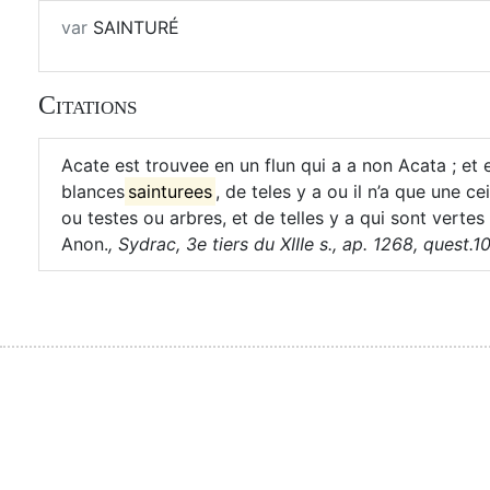
var
SAINTURÉ
Citations
Acate est trouvee en un flun qui a a non Acata ; et 
blances
sainturees
, de teles y a ou il n’a que une ce
ou testes ou arbres, et de telles y a qui sont vert
Anon.
,
Sydrac, 3e tiers du XIIIe s., ap. 1268, quest.1