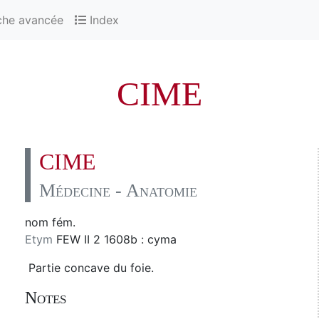
che avancée
Index
CIME
CIME
Médecine - Anatomie
nom fém.
Etym
FEW II 2 1608b : cyma
Partie concave du foie.
Notes