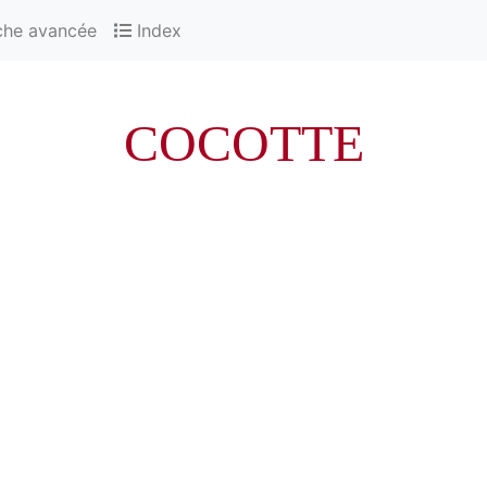
che avancée
Index
COCOTTE