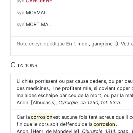
syn
CANCRENE
syn
MORMAL
syn
MORT MAL
Note encyclopédique
En f. mod., gangrène. [I. Vedr
Citations
Li chiés porrissent ou par cause dedens, ou par cau
des medicines, il ne profitent mie, si covient coper
malaides eschaipe par ceu de la mort, ou par la mal
Anon. [Albucasis]
,
Cyrurgie, ca 1250, fol. 53ra.
Car la
corrosion
est aucune fois tant acreue que il 
fin que le cors soit deffendu de la
corrosion
.
Anon. [Henri de Mondeville]
,
Chirurgie, 1314, chap. 