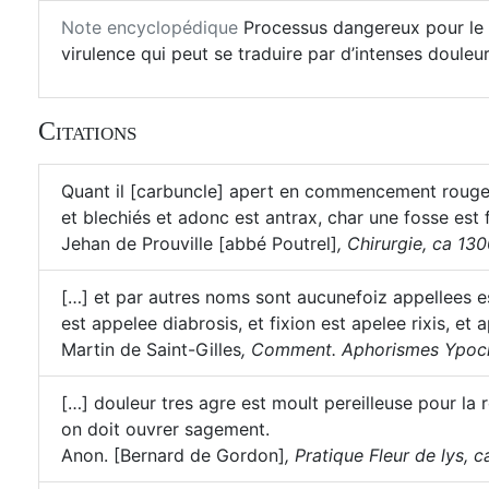
Note encyclopédique
Processus dangereux pour le ma
virulence qui peut se traduire par d’intenses douleu
Citations
Quant il [carbuncle] apert en commencement rouges et
et blechiés et adonc est antrax, char une fosse est 
Jehan de Prouville [abbé Poutrel]
,
Chirurgie, ca 1300
[…] et par autres noms sont aucunefoiz appellees e
est appelee diabrosis, et fixion est apelee rixis, et
Martin de Saint-Gilles
,
Comment. Aphorismes Ypocra
[…] douleur tres agre est moult pereilleuse pour la
on doit ouvrer sagement.
Anon. [Bernard de Gordon]
,
Pratique Fleur de lys, ca 