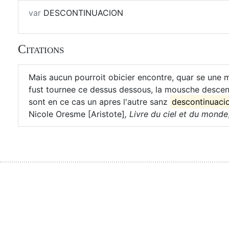
var
DESCONTINUACION
Citations
Mais aucun pourroit obicier encontre, quar se une
fust tournee ce dessus dessous, la mousche descen
sont en ce cas un apres l'autre sanz
descontinuaci
Nicole Oresme [Aristote]
,
Livre du ciel et du monde