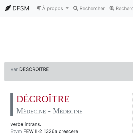
DFSM
À propos
Rechercher
Recher
var
DESCROITRE
DÉCROÎTRE
Médecine - Médecine
verbe intrans.
Etym
FEW II-2 1326a crescere