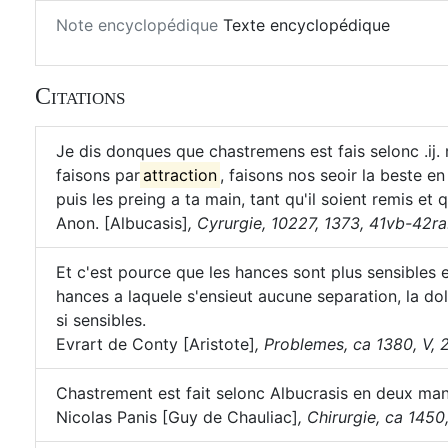
Note encyclopédique
Texte encyclopédique
Citations
Je dis donques que chastremens est fais selonc .ij.
faisons par
attraction
, faisons nos seoir la beste en
puis les preing a ta main, tant qu'il soient remis et q
Anon. [Albucasis]
,
Cyrurgie, 10227, 1373, 41vb-42ra
Et c'est pource que les hances sont plus sensibles
hances a laquele s'ensieut aucune separation, la do
si sensibles.
Evrart de Conty [Aristote]
,
Problemes, ca 1380, V, 26
Chastrement est fait selonc Albucrasis en deux man
Nicolas Panis [Guy de Chauliac]
,
Chirurgie, ca 1450, 