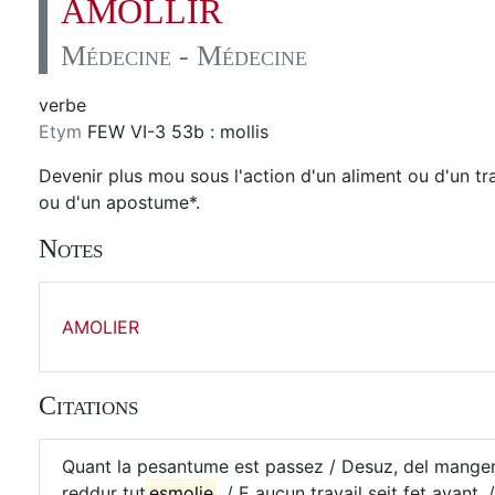
AMOLLIR
Médecine - Médecine
verbe
Etym
FEW VI-3 53b : mollis
Devenir plus mou sous l'action d'un aliment ou d'un tr
ou d'un apostume*.
Notes
AMOLIER
Citations
Quant la pesantume est passez / Desuz, del manger 
reddur tut
esmolie
, / E aucun travail seit fet avant