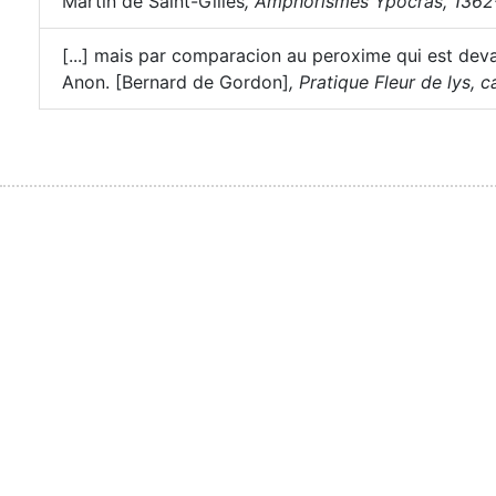
Martin de Saint-Gilles
,
Amphorismes Ypocras, 1362-
[...] mais par comparacion au peroxime qui est deva
Anon. [Bernard de Gordon]
,
Pratique Fleur de lys, ca