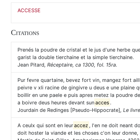
ACCESSE
Citations
Prenés la poudre de cristal et le jus d'une herbe qu
garist la double tierchaine et la simple tierchaine.
Jean Pitard
,
Réceptaire, ca 1300, fol. 15ra.
Pur fevre quartaine, bevez fort vin, mangez fort ai
peivre v xli racine de gingivre u deus e une plaine 
boillir en une paele e puis apres metez la poudre d
a boivre deus heures devant sun
acces
.
Jourdain de Redinges [Pseudo-Hippocrate]
,
Le livr
A ceulx qui sont en leur
accez
, l'en ne doit neant d
doit hoster la viande et les choses c'on leur donne