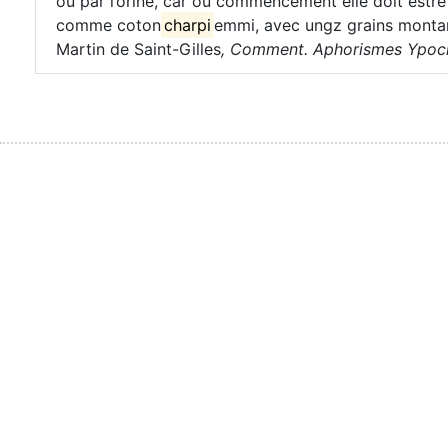
ou par l’orine, car ou commencement elle doit estre 
comme coton
charpi
emmi, avec ungz grains montan
Martin de Saint-Gilles
,
Comment. Aphorismes Ypocra