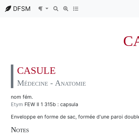
DFSM
C
CASULE
Médecine - Anatomie
nom fém.
Etym
FEW II 1 315b : capsula
Enveloppe en forme de sac, formée d'une paroi double
Notes