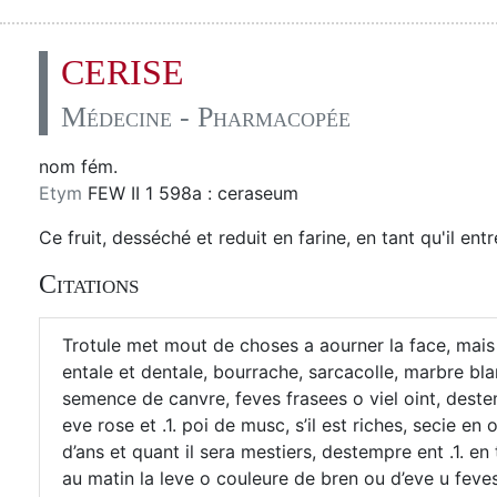
CERISE
Médecine - Pharmacopée
nom fém.
Etym
FEW II 1 598a : ceraseum
Ce fruit, desséché et reduit en farine, en tant qu'il ent
Citations
Trotule met mout de choses a aourner la face, mais j
entale et dentale, bourrache, sarcacolle, marbre bl
semence de canvre, feves frasees o viel oint, dest
eve rose et .1. poi de musc, s’il est riches, secie e
d’ans et quant il sera mestiers, destempre ent .1. en 
au matin la leve o couleure de bren ou d’eve u fev