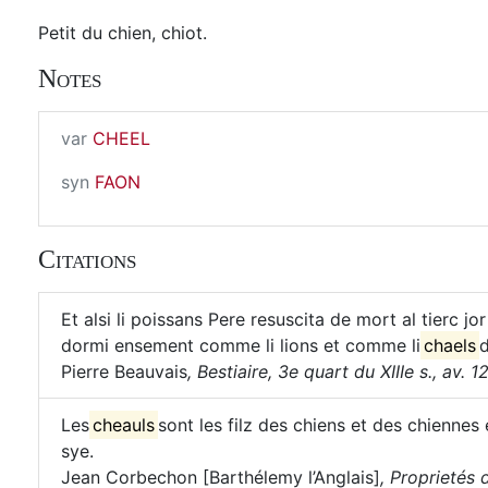
Petit du chien, chiot.
Notes
var
CHEEL
syn
FAON
Citations
Et alsi li poissans Pere resuscita de mort al tierc jo
dormi ensement comme li lions et comme li
chaels
d
Pierre Beauvais
,
Bestiaire, 3e quart du XIIIe s., av. 1
Les
cheauls
sont les filz des chiens et des chiennes
sye.
Jean Corbechon [Barthélemy l’Anglais]
,
Proprietés d