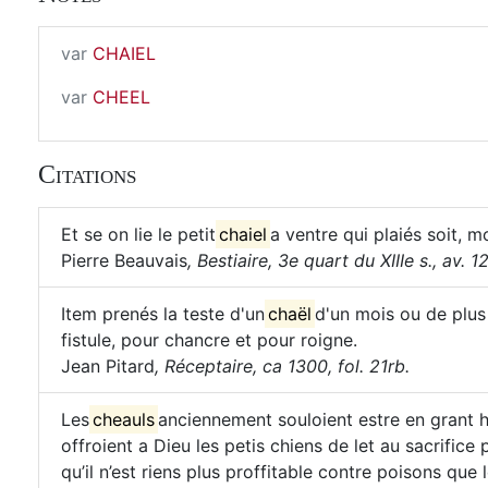
var
CHAIEL
var
CHEEL
Citations
Et se on lie le petit
chaiel
a ventre qui plaiés soit, m
Pierre Beauvais
,
Bestiaire, 3e quart du XIIIe s., av. 1
Item prenés la teste d'un
chaël
d'un mois ou de plus 
fistule, pour chancre et pour roigne.
Jean Pitard
,
Réceptaire, ca 1300, fol. 21rb.
Les
cheauls
anciennement souloient estre en grant ho
offroient a Dieu les petis chiens de let au sacrifice
qu’il n’est riens plus proffitable contre poisons que