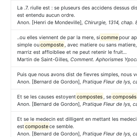
La .7. riulle est : se pluseurs des accidens dessus dis
est entendu aucun ordre.
Anon. [Henri de Mondeville]
,
Chirurgie, 1314, chap. 
..ou elles viennent de par la mere, si
comme
pour ap
simple ou
composte
, avec matiere ou sans matiere,
marriz est affloibliee et ne peut retenir le fruit...
Martin de Saint-Gilles
,
Comment. Aphorismes Ypocra
Puis que nous avons dist de fievres simples, nous v
Anon. [Bernard de Gordon]
,
Pratique Fleur de lys, ca
Et se les causes estoyent
compostes
, se
composés
Anon. [Bernard de Gordon]
,
Pratique Fleur de lys, ca
Et se le medecin est dilligent en mettant les medeci
est
composte
ce semble.
Anon. [Bernard de Gordon]
,
Pratique Fleur de lys, ca