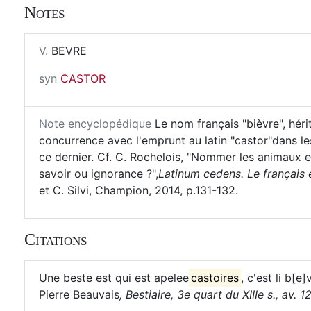
Notes
V.
BEVRE
syn
CASTOR
Note encyclopédique
Le nom français "bièvre", hérit
concurrence avec l'emprunt au latin "castor"dans les 
ce dernier. Cf. C. Rochelois, "Nommer les animaux en
savoir ou ignorance ?",
Latinum cedens. Le français e
et C. Silvi, Champion, 2014, p.131-132.
Citations
Une beste est qui est apelee
castoires
, c'est li b[e
Pierre Beauvais
,
Bestiaire, 3e quart du XIIIe s., av. 1