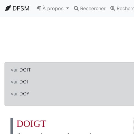
DFSM
À propos
Rechercher
Recher
var
DOIT
var
DOI
var
DOY
DOIGT