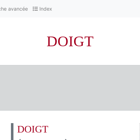
che avancée
Index
DOIGT
DOIGT