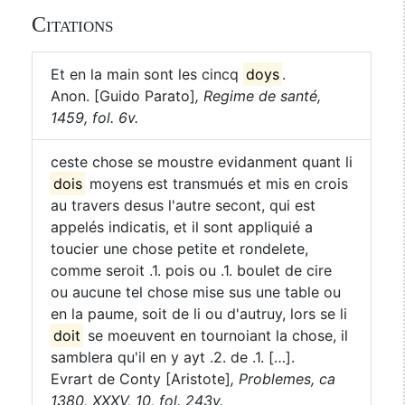
Citations
Et en la main sont les cincq
doys
.
Anon. [Guido Parato]
,
Regime de santé,
1459, fol. 6v.
ceste chose se moustre evidanment quant li
dois
moyens est transmués et mis en crois
au travers desus l'autre secont, qui est
appelés indicatis, et il sont appliquié a
toucier une chose petite et rondelete,
comme seroit .1. pois ou .1. boulet de cire
ou aucune tel chose mise sus une table ou
en la paume, soit de li ou d'autruy, lors se li
doit
se moeuvent en tournoiant la chose, il
samblera qu'il en y ayt .2. de .1. […].
Evrart de Conty [Aristote]
,
Problemes, ca
1380, XXXV, 10, fol. 243v.