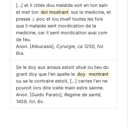
[...] et li chiés dou malaide soit en ton sain
et met ton
doi mostrant
sus la medicine, et
presse .i. poc et lou muef toutes les fois
que li malaide sent mordication de la
medicine, car il sent mordication ausi com
de feu.
Anon. [Albucasis]
,
Cyrurgie, ca 1250, fol.
6ra.
Se le doy aux aniaus estoit situé ou lieu du
grant doy que l'en apelle le
doy
montrant
ou se le contraire estoit, [...] certes l'en ne
pouroit lors dire icelle main estre sainne.
Anon. [Guido Parato]
,
Regime de santé,
1459, fol. 6v.