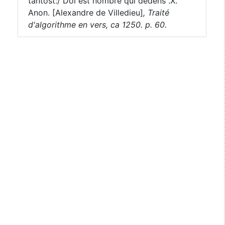
tantost:/ Doi est nombre qui dedens .X.
Anon. [Alexandre de Villedieu]
,
Traité
d'algorithme en vers, ca 1250. p. 60.