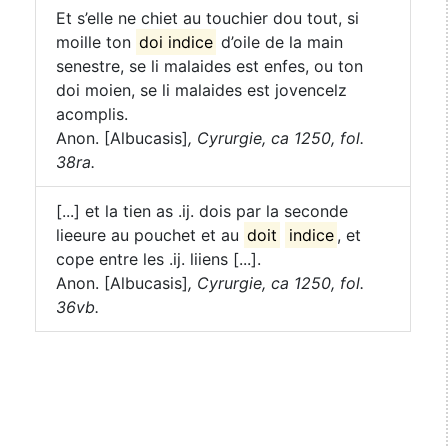
Et s’elle ne chiet au touchier dou tout, si
moille ton
doi indice
d’oile de la main
senestre, se li malaides est enfes, ou ton
doi moien, se li malaides est jovencelz
acomplis.
Anon. [Albucasis]
,
Cyrurgie, ca 1250, fol.
38ra.
[...] et la tien as .ij. dois par la seconde
lieeure au pouchet et au
doit
indice
, et
cope entre les .ij. liiens [...].
Anon. [Albucasis]
,
Cyrurgie, ca 1250, fol.
36vb.