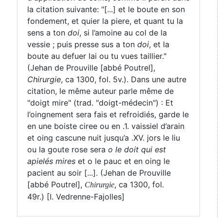
la citation suivante: "[...] et le boute en son
fondement, et quier la piere, et quant tu la
sens a ton
doi
, si l’amoine au col de la
vessie ; puis presse sus a ton
doi
, et la
boute au defuer lai ou tu vues taillier."
(Jehan de Prouville [abbé Poutrel],
Chirurgie
, ca 1300, fol. 5v.). Dans une autre
citation, le même auteur parle même de
"doigt mire" (trad. "doigt-médecin") : Et
l’oingnement sera fais et refroidiés, garde le
en une boiste ciree ou en .1. vaissiel d’arain
et oing cascune nuit jusqu’a .XV. jors le liu
ou la goute rose sera
o le doit qui est
apielés mires
et o le pauc et en oing le
pacient au soir [...]. (Jehan de Prouville
[abbé Poutrel],
, ca 1300, fol.
Chirurgie
49r.)
[I. Vedrenne-Fajolles]