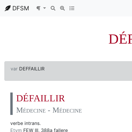
DFSM
DÉ
var
DEFFAILLIR
DÉFAILLIR
Médecine - Médecine
verbe intrans.
Etym
FEW III, 388a fallere