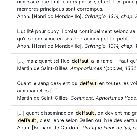
necessité que tout le cors perisse, et est tres princi
membres principaus sont corrompus.
Anon. [Henri de Mondeville]
,
Chirurgie, 1314, chap. 3
L'utilité pour quoy il croist continuelment selonc sa
qu'il se consume en ses operacions petit a petit.
Anon. [Henri de Mondeville]
,
Chirurgie, 1314, chap. 1
[…] maiz quant tel flux
deffaut
a la fame, il faut qu
Martin de Saint-Gilles
,
Amphorismes Ypocras, 1362-
Quant le sang desvient ou
deffaut
en toutes les voi
aux mamelles […].
Martin de Saint-Gilles
,
Comment. Aphorismes Ypocra
[...] quant disseminacion
deffault
, on devient maig
deffault
, c'est lepre selon Galien ou livre des vertu
Anon. [Bernard de Gordon]
,
Pratique Fleur de lys, ca