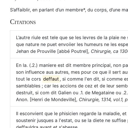
S’affaiblir, en parlant d’un membre*, du corps, d’une m
Citations
L’autre riule est tele que se les levres de la plaie n
que nature ne puet envoiier les humeurs ne les espe
Jehan de Prouville [abbé Poutrel]
,
Chirurgie, ca 1300
En la. (.2.) maniere est dit membre principal, non pa
son influence aus autres, mes pour ce que il sert au
tout le cors
deffaut
, si comme l'en dit, si comme es
samblables ; car les accions de cez et de leur sembla
destruit, si com dit Galien ou .1. de Megataine ou .2.
Anon. [Henri de Mondeville]
,
Chirurgie, 1314, vol.1, p
Il esconvient que le phisicien regarde la maladie, et
soustenir jusques a l'estat, ou se la diete ne suffise
deffauldra avant et s'abesse.