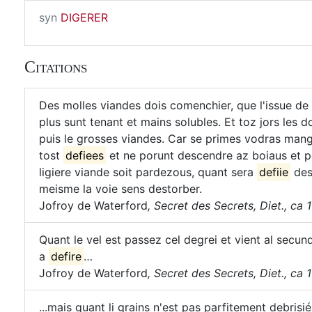
syn
DIGERER
Citations
Des molles viandes dois comenchier, que l'issue de 
plus sunt tenant et mains solubles. Et toz jors les d
puis le grosses viandes. Car se primes vodras mangier
tost
defiees
et ne porunt descendre az boiaus et p
ligiere viande soit pardezous, quant sera
defiie
desc
meisme la voie sens destorber.
Jofroy de Waterford
,
Secret des Secrets, Diet., ca 
Quant le vel est passez cel degrei et vient al secund
a
defire
…
Jofroy de Waterford
,
Secret des Secrets, Diet., ca 
...mais quant li grains n'est pas parfitement debrisi