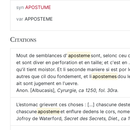
syn
APOSTUME
var
APPOSTEME
Citations
Mout de semblances d'
aposteme
sont, selonc ceu q
et sont diver en perforation et en taille; et c'est e
qu'il tient moistor. Et li seconde maniere si est por l
autres que cil dou fondement, et li
apostemes
dou l
ait sont jugement en l'uevre.
Anon. [Albucasis]
,
Cyrurgie, ca 1250, fol. 30ra.
L’estomac grievent ces choses : […] chascune destem
chascune
aposteme
et enflure dedens le cors, nome
Jofroy de Waterford
,
Secret des Secrets, Diet., ca 1