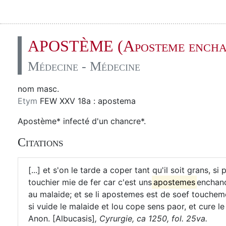
APOSTÈME (Aposteme encha
Médecine - Médecine
nom masc.
Etym
FEW XXV 18a : apostema
Apostème* infecté d'un chancre*.
Citations
[...] et s'on le tarde a coper tant qu'il soit grans, s
touchier mie de fer car c'est uns
apostemes
enchanc
au malaide; et se li apostemes est de soef touchemen
si vuide le malaide et lou cope sens paor, et cure l
Anon. [Albucasis]
,
Cyrurgie, ca 1250, fol. 25va.