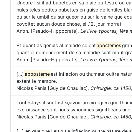
Uncore : si il ad bubetes en sa plaie ou festre ou 
nules teles petites bubettes en guise de lentiles bl
ou sur le umbil ou sur queor ou sur la vaine que court
covoitet aucun douce chose, el .12. jour morrat.
Anon. [Pseudo-Hippocrate]
,
Le livre Ypocras, 1ère m
Et quant as genuls al malade soient
apostemes
gran
quant el comencement de sa maladie suat mout gra
Anon. [Pseudo-Hippocrate]
,
Le livre Ypocras, 1ère m
[…]
apposteme
est inflacion ou thumeur oultre natu
extent le membre.
Nicolas Panis [Guy de Chauliac]
,
Chirurgie, ca 1450, t
Toutesfoys il souffist sçavoir au cirurgien que thum
excroissance sont nons synonimes signifficans une 
Nicolas Panis [Guy de Chauliac]
,
Chirurgie, ca 1450, t
[…] en quelque lieu ou a inflacion oultre nature d