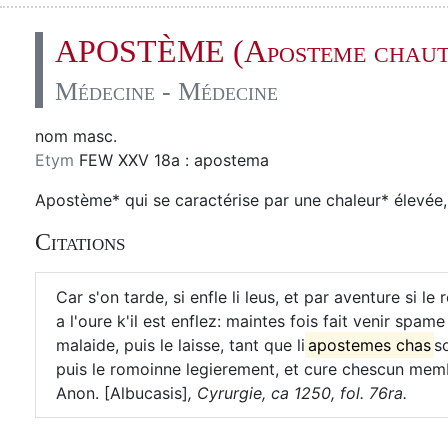
APOSTÈME (Aposteme chaut
Médecine - Médecine
nom masc.
Etym
FEW XXV 18a : apostema
Apostème* qui se caractérise par une chaleur* élevée,
Citations
Car s'on tarde, si enfle li leus, et par aventure si 
a l'oure k'il est enflez: maintes fois fait venir spame
malaide, puis le laisse, tant que li
apostemes chas
s
puis le romoinne legierement, et cure chescun memb
Anon. [Albucasis]
,
Cyrurgie, ca 1250, fol. 76ra.