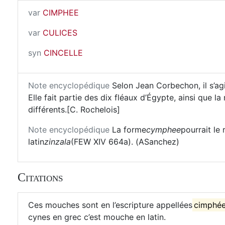
var
CIMPHEE
var
CULICES
syn
CINCELLE
Note encyclopédique
Selon Jean Corbechon, il s’agi
Elle fait partie des dix fléaux d’Égypte, ainsi que l
différents.[C. Rochelois]
Note encyclopédique
La forme
cymphee
pourrait le
latin
zinzala
(FEW XIV 664a). (ASanchez)
Citations
Ces mouches sont en l’escripture appellées
cimphé
cynes en grec c’est mouche en latin.